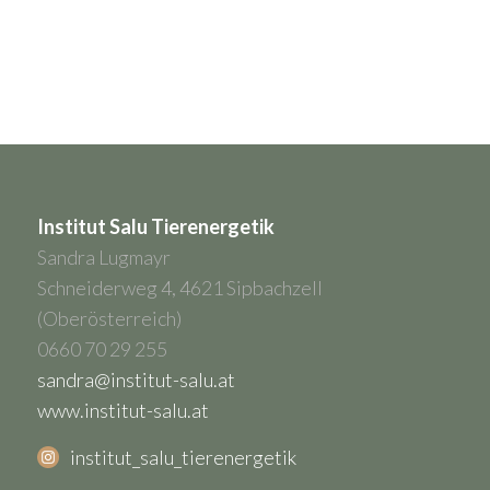
Institut Salu Tierenergetik
Sandra Lugmayr
Schneiderweg 4, 4621 Sipbachzell
(Oberösterreich)
0660 70 29 255
sandra@institut-salu.at
www.institut-salu.at
institut_salu_tierenergetik