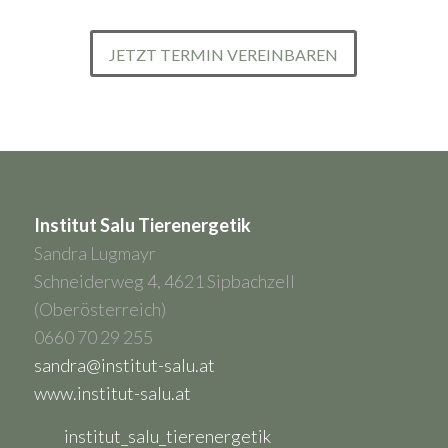
JETZT TERMIN VEREINBAREN
Institut Salu Tierenergetik
Sandra Lugmayr
Schneiderweg 4, 4621 Sipbachzell
(Oberösterreich)
0660 70 29 255
sandra@institut-salu.at
www.institut-salu.at
institut_salu_tierenergetik