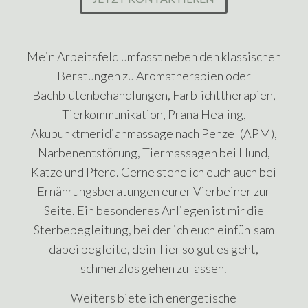
Mein Arbeitsfeld umfasst neben den klassischen
Beratungen zu Aromatherapien oder
Bachblütenbehandlungen, Farblichttherapien,
Tierkommunikation, Prana Healing,
Akupunktmeridianmassage nach Penzel (APM),
Narbenentstörung, Tiermassagen bei Hund,
Katze und Pferd. Gerne stehe ich euch auch bei
Ernährungsberatungen eurer Vierbeiner zur
Seite. Ein besonderes Anliegen ist mir die
Sterbebegleitung, bei der ich euch einfühlsam
dabei begleite, dein Tier so gut es geht,
schmerzlos gehen zu lassen.
Weiters biete ich energetische