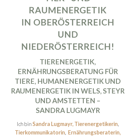
RAUMENERGETIK
IN OBERÖSTERREICH
UND
NIEDERÖSTERREICH!
TIERENERGETIK
,
ERNÄHRUNGSBERATUNG FÜR
TIERE,
HUMANENERGETIK
UND
RAUMENERGETIK
IN
WELS, STEYR
UND AMSTETTEN –
SANDRA LUGMAYR
Ich bin
Sandra Lugmayr
,
Tierenergetikerin
,
Tierkommunikatorin
,
Ernährungsberaterin,